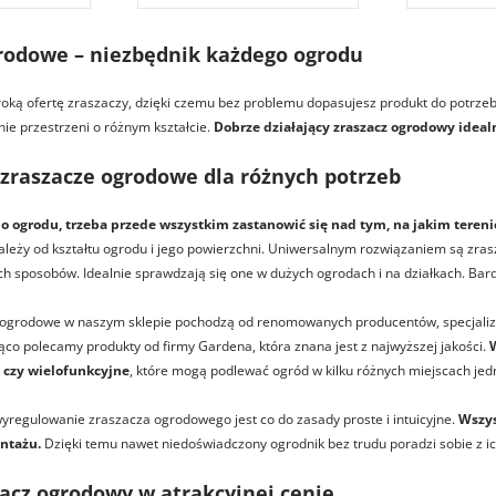
rodowe – niezbędnik każdego ogrodu
roką ofertę zraszaczy, dzięki czemu bez problemu dopasujesz produkt do potrze
ie przestrzeni o różnym kształcie.
Dobrze działający zraszacz ogrodowy ideal
raszacze ogrodowe dla różnych potrzeb
o ogrodu, trzeba przede wszystkim zastanowić się nad tym, na jakim terenie
ależy od kształtu ogrodu i jego powierzchni. Uniwersalnym rozwiązaniem są zra
ych sposobów. Idealnie sprawdzają się one w dużych ogrodach i na działkach. Bard
 ogrodowe w naszym sklepie pochodzą od renomowanych producentów, specjalizu
co polecamy produkty od firmy Gardena, która znana jest z najwyższej jakości.
W
 czy wielofunkcyjne
, które mogą podlewać ogród w kilku różnych miejscach jed
yregulowanie zraszacza ogrodowego jest co do zasady proste i intuicyjne.
Wszys
ntażu.
Dzięki temu nawet niedoświadczony ogrodnik bez trudu poradzi sobie z i
zacz ogrodowy w atrakcyjnej cenie