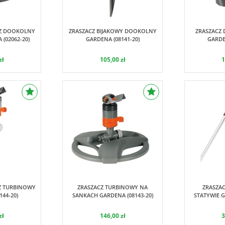
Gardena
ardena
Z DOOKOLNY
ZRASZACZ BIJAKOWY DOOKOLNY
ZRASZACZ
(02062-20)
GARDENA (08141-20)
GARDE
zł
105,00 zł
1
Gardena
ardena
Z TURBINOWY
ZRASZACZ TURBINOWY NA
ZRASZAC
44-20)
SANKACH GARDENA (08143-20)
STATYWIE G
zł
146,00 zł
3