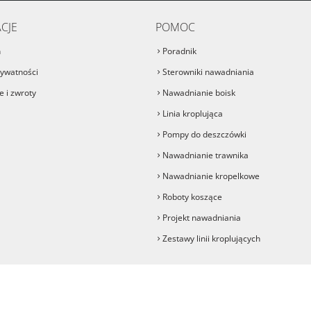
CJE
POMOC
n
Poradnik
rywatności
Sterowniki nawadniania
 i zwroty
Nawadnianie boisk
Linia kroplująca
Pompy do deszczówki
Nawadnianie trawnika
Nawadnianie kropelkowe
Roboty koszące
Projekt nawadniania
Zestawy linii kroplujących