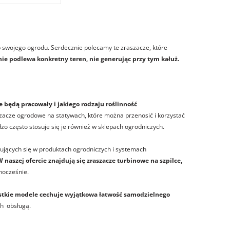
b swojego ogrodu. Serdecznie polecamy te zraszacze, które
nie podlewa konkretny teren, nie generując przy tym kałuż.
 będą pracowały i jakiego rodzaju roślinność
szacze ogrodowe na statywach, które można przenosić i korzystać
zo często stosuje się je również w sklepach ogrodniczych.
jących się w produktach ogrodniczych i systemach
 naszej ofercie znajdują się zraszacze turbinowe na szpilce,
nocześnie.
tkie modele cechuje wyjątkowa łatwość samodzielnego
ch obsługą.