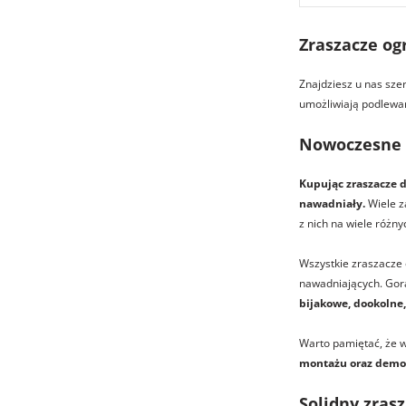
Zraszacze og
Znajdziesz u nas sze
umożliwiają podlewan
Nowoczesne z
Kupując zraszacze d
nawadniały
.
Wiele z
z nich na wiele różn
Wszystkie zraszacze
nawadniających. Gorą
bijakowe, dookolne,
Warto pamiętać, że w
montażu oraz demo
Solidny zras