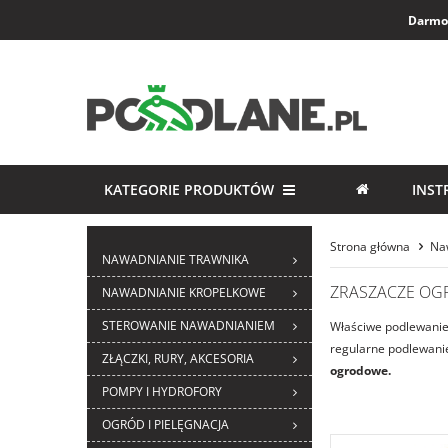
Darmow
KATEGORIE PRODUKTÓW
INST
Strona główna
Na
NAWADNIANIE TRAWNIKA
ZRASZACZE O
NAWADNIANIE KROPELKOWE
STEROWANIE NAWADNIANIEM
Właściwe podlewanie 
regularne podlewanie
ZŁĄCZKI, RURY, AKCESORIA
ogrodowe.
POMPY I HYDROFORY
OGRÓD I PIELĘGNACJA