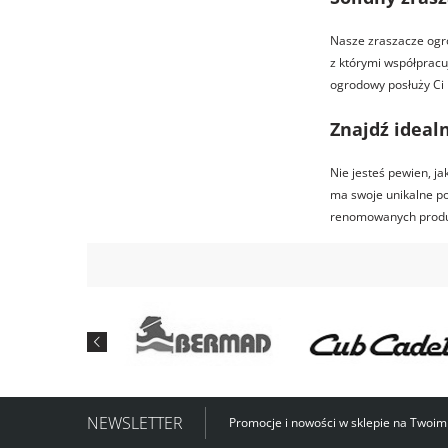
Nasze zraszacze ogro
z którymi współpracu
ogrodowy posłuży Ci 
Znajdź ideal
Nie jesteś pewien, ja
ma swoje unikalne po
renomowanych produc
NEWSLETTER
Promocje i nowości w sklepie na Twoim