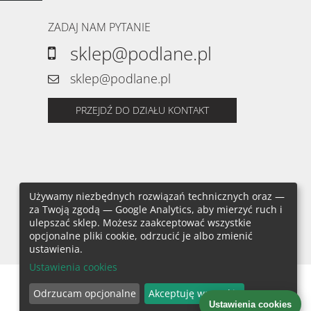
ZADAJ NAM PYTANIE
sklep@podlane.pl
sklep@podlane.pl
PRZEJDŹ DO DZIAŁU KONTAKT
Używamy niezbędnych rozwiązań technicznych oraz —
za Twoją zgodą — Google Analytics, aby mierzyć ruch i
ulepszać sklep. Możesz zaakceptować wszystkie
opcjonalne pliki cookie, odrzucić je albo zmienić
ustawienia.
Ustawienia cookies
Projekt i wykonanie: sklepy internetowe GOshop
Odrzucam opcjonalne
Akceptuję wszystkie
Ustawienia cookies