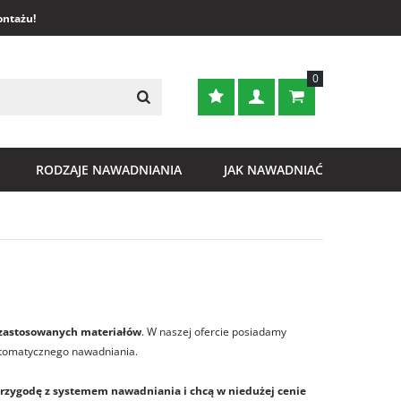
ontażu!
0
RODZAJE NAWADNIANIA
JAK NAWADNIAĆ
ą zastosowanych materiałów
. W naszej ofercie posiadamy
utomatycznego nawadniania.
przygodę z systemem nawadniania i chcą w niedużej cenie