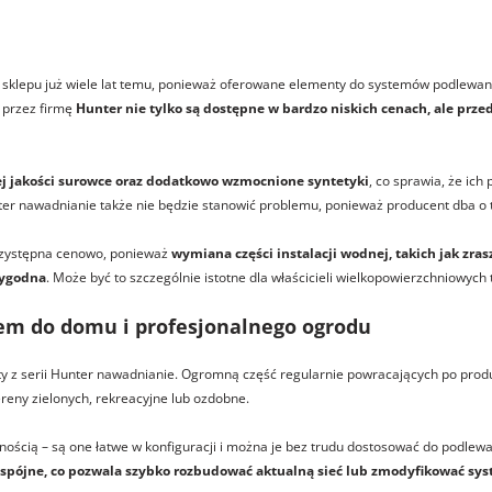
sklepu już wiele lat temu, ponieważ oferowane elementy do systemów podlewania
 przez firmę
Hunter nie tylko są dostępne w bardzo niskich cenach, ale prze
ej jakości surowce oraz dodatkowo wzmocnione syntetyki
, co sprawia, że ich
er nawadnianie także nie będzie stanowić problemu, ponieważ producent dba o to
rzystępna cenowo, ponieważ
wymiana części instalacji wodnej, takich jak
zras
 wygodna
. Może być to szczególnie istotne dla właścicieli wielkopowierzchniowych
em do domu i profesjonalnego ogrodu
ty z serii Hunter nawadnianie. Ogromną część regularnie powracających po prod
ereny zielonych, rekreacyjne lub ozdobne.
nością – są one łatwe w konfiguracji i można je bez trudu dostosować do podlew
i spójne, co pozwala szybko rozbudować aktualną sieć lub zmodyfikować sy