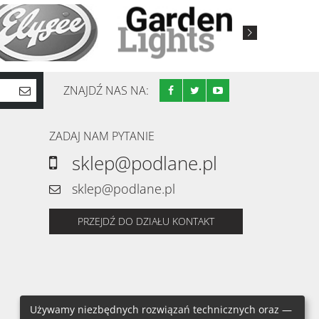
ZNAJDŹ NAS NA:
ZADAJ NAM PYTANIE
sklep@podlane.pl
sklep@podlane.pl
PRZEJDŹ DO DZIAŁU KONTAKT
Używamy niezbędnych rozwiązań technicznych oraz —