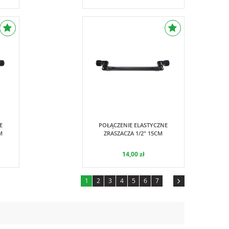
Hunter
E
POŁĄCZENIE ELASTYCZNE
M
ZRASZACZA 1/2" 15CM
14,00 zł
1
2
3
4
5
6
7