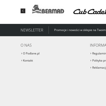
NEWSLETTER
Promocje i nowości w sklepie na Twoim
O NAS
INFORMA
O Podlane.pl
Regulami
Kontakt
Polityka p
Reklamacje