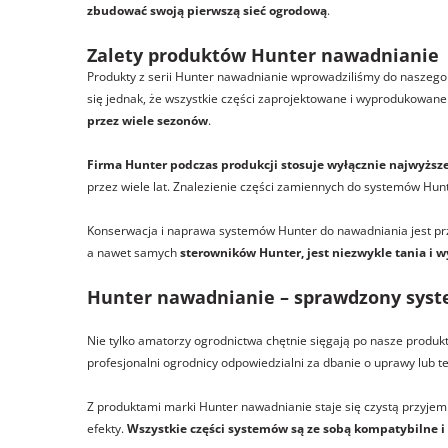
zbudować swoją pierwszą sieć ogrodową
.
Zalety produktów Hunter nawadnianie
Produkty z serii Hunter nawadnianie wprowadziliśmy do naszego 
się jednak, że wszystkie części zaprojektowane i wyprodukowane
przez wiele sezonów
.
Firma Hunter podczas produkcji stosuje wyłącznie najwyższ
przez wiele lat. Znalezienie części zamiennych do systemów Hunt
Konserwacja i naprawa systemów Hunter do nawadniania jest p
a nawet samych
sterowników Hunter
, jest niezwykle tania i
Hunter nawadnianie – sprawdzony syst
Nie tylko amatorzy ogrodnictwa chętnie sięgają po nasze produk
profesjonalni ogrodnicy odpowiedzialni za dbanie o uprawy lub t
Z produktami marki Hunter nawadnianie staje się czystą przyjem
efekty.
Wszystkie części systemów są ze sobą kompatybilne 