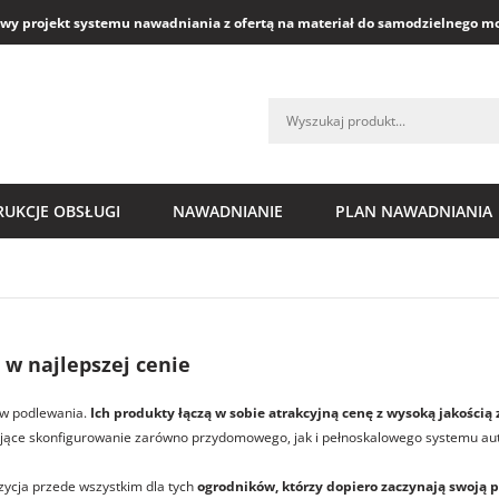
y projekt systemu nawadniania z ofertą na materiał do samodzielnego m
RUKCJE OBSŁUGI
NAWADNIANIE
PLAN NAWADNIANIA
w najlepszej cenie
ów podlewania.
Ich produkty łączą w sobie atrakcyjną cenę z wysoką jakości
iające skonfigurowanie zarówno przydomowego, jak i pełnoskalowego systemu a
zycja przede wszystkim dla tych
ogrodników, którzy dopiero zaczynają swoją 