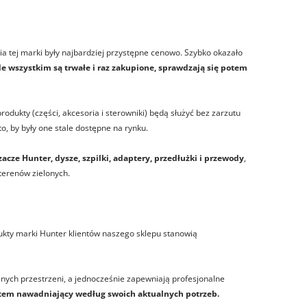
 tej marki były najbardziej przystępne cenowo. Szybko okazało
de wszystkim są trwałe i raz zakupione, sprawdzają się potem
 produkty (części, akcesoria i sterowniki) będą służyć bez zarzutu
, by były one stale dostępne na rynku.
zacze Hunter
, dysze, szpilki, adaptery, przedłużki i przewody
,
 terenów zielonych.
ukty marki Hunter klientów naszego sklepu stanowią
anych przestrzeni, a jednocześnie zapewniają profesjonalne
stem nawadniający według swoich aktualnych potrzeb.