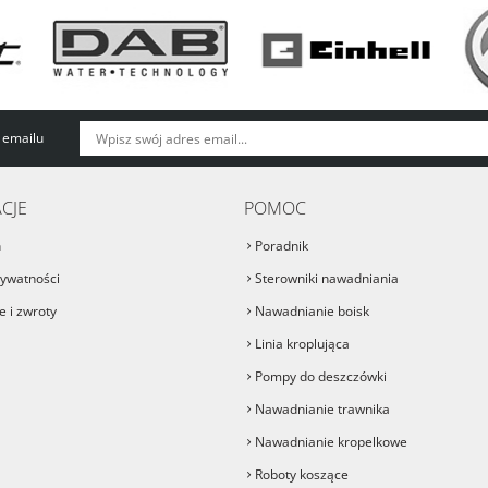
 emailu
CJE
POMOC
n
Poradnik
rywatności
Sterowniki nawadniania
 i zwroty
Nawadnianie boisk
Linia kroplująca
Pompy do deszczówki
Nawadnianie trawnika
Nawadnianie kropelkowe
Roboty koszące