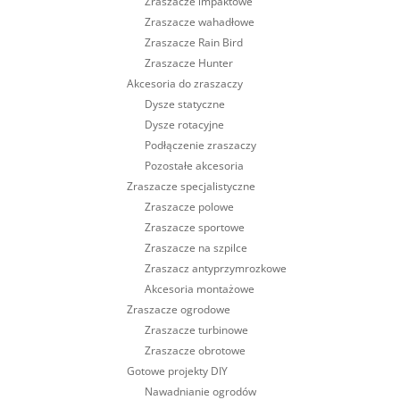
Zraszacze impaktowe
Zraszacze wahadłowe
Zraszacze Rain Bird
Zraszacze Hunter
Akcesoria do zraszaczy
Dysze statyczne
Dysze rotacyjne
Podłączenie zraszaczy
Pozostałe akcesoria
Zraszacze specjalistyczne
Zraszacze polowe
Zraszacze sportowe
Zraszacze na szpilce
Zraszacz antyprzymrozkowe
Akcesoria montażowe
Zraszacze ogrodowe
Zraszacze turbinowe
Zraszacze obrotowe
Gotowe projekty DIY
Nawadnianie ogrodów