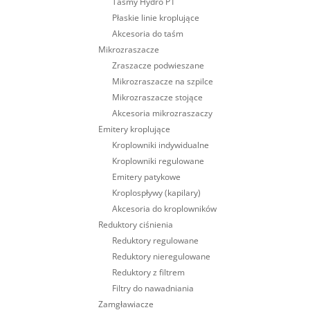
Taśmy Hydro P1
Płaskie linie kroplujące
Akcesoria do taśm
Mikrozraszacze
Zraszacze podwieszane
Mikrozraszacze na szpilce
Mikrozraszacze stojące
Akcesoria mikrozraszaczy
Emitery kroplujące
Kroplowniki indywidualne
Kroplowniki regulowane
Emitery patykowe
Kroplospływy (kapilary)
Akcesoria do kroplowników
Reduktory ciśnienia
Reduktory regulowane
Reduktory nieregulowane
Reduktory z filtrem
Filtry do nawadniania
Zamgławiacze