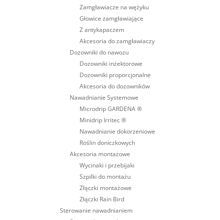
Zamgławiacze na wężyku
Głowice zamgławiające
Z antykapaczem
Akcesoria do zamgławiaczy
Dozowniki do nawozu
Dozowniki inżektorowe
Dozowniki proporcjonalne
Akcesoria do dozowników
Nawadnianie Systemowe
Microdrip GARDENA ®
Minidrip Irritec ®
Nawadnianie dokorzeniowe
Roślin doniczkowych
Akcesoria montażowe
Wycinaki i przebijaki
Szpilki do montażu
Złączki montażowe
Złączki Rain Bird
Sterowanie nawadnianiem