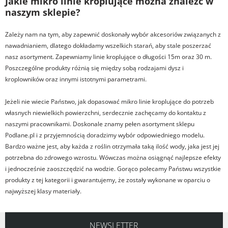
Jakie mikro linie kroplujące można znaleźć w
naszym sklepie?
Zależy nam na tym, aby zapewnić doskonały wybór akcesoriów związanych z
nawadnianiem, dlatego dokładamy wszelkich starań, aby stale poszerzać
nasz asortyment. Zapewniamy linie kroplujące o długości 15m oraz 30 m.
Poszczególne produkty różnią się między sobą rodzajami dysz i
kroplowników oraz innymi istotnymi parametrami.
Jeżeli nie wiecie Państwo, jak dopasować mikro linie kroplujące do potrzeb
własnych niewielkich powierzchni, serdecznie zachęcamy do kontaktu z
naszymi pracownikami. Doskonale znamy pełen asortyment sklepu
Podlane.pl i z przyjemnością doradzimy wybór odpowiedniego modelu.
Bardzo ważne jest, aby każda z roślin otrzymała taką ilość wody, jaka jest jej
potrzebna do zdrowego wzrostu. Wówczas można osiągnąć najlepsze efekty
i jednocześnie zaoszczędzić na wodzie. Gorąco polecamy Państwu wszystkie
produkty z tej kategorii i gwarantujemy, że zostały wykonane w oparciu o
najwyższej klasy materiały.
NEWSLETTER