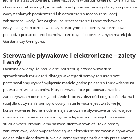
jedne mają zastosowanie przede wszystkim w ogrodnictwie i utrzymaniu np.
stawów i oczek wodnych, inne natomiast przeznaczane są do wypompowania
wody z zalanych pomieszczeń lub oczyszczania mocno zamulonej i
zabrudzonej wody. Bez względu na przeznaczenie i zapotrzebowanie –
wszystkie zgromadzone w naszym asortymencie pompy zanurzeniowe
pochodzą prosto od producentów – cenionych i dobrze znanych marek jak
Gardena czy Omnigena.
Sterowanie pływakowe i elektroniczne – zalety
i wady
Doskonale wiemy, że nasi klienci potrzebują przede wszystkim
sprawdzonych rozwiązań, dlatego w kategorii pompy zanurzeniowe
postanowiliśmy wybrać wyłącznie modele godne polecenia i sprawdzone na
przestrzeni wielu sezonów. Filtry oczyszczające pompowaną wodę z
zanieczyszczeń odseparują od siebie bród w zależności od grubości ziarna i
tutaj dla utrzymania pompy w dobrym stanie ważne jest właściwe jej
konserwowanie. Jedne modele mają sterowanie pływakowe umożliwiające
operowanie i przełączanie pompy na odległość – np. w wąskich kanałach i
studzienkach. Proponujemy naszym klientów również i takie pompy
zanurzeniowe, które wyposażone są w elektroniczne sterowanie pływakowe
dające także dodatkowe funkcje automatycznego zadziałania przez pompę