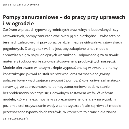
po zanurzeniu pływaka.
Pompy zanurzeniowe – do pracy przy uprawach
i w ogrodzie
Zarówno w pracach typowo ogrodniczych oraz rolnych, budowlanych czy
ratowniczych, pompy zanurzeniowe okazują się niezbędne – zwłaszcza na
terenach zalewowych i przy coraz bardziej nieprzewidywalnych zjawiskach
pogodowych. Dlatego tak ważne jest, aby zakupione u nas modele
sprawdzały się w najtrudniejszych warunkach – odpowiadają za to trwałe
materiały i odpowiednie surowce stosowane w produkcji tych narzędzi.
Modele oferowane w naszym sklepie wyposażone są w trwałe elementy
konstrukcyjne jak wał ze stali nierdzewnej oraz wzmacniane gwinty
połączeniowe – wydłużające żywotność pompy. Z kolei uniwersalne złączki
sprawiają, że zaprezentowane pompy zanurzeniowe będą w stanie
bezproblemowo połączyć się z dowolnym zestawem węży. W każdym
modelu, który znaleźć można w zaprezentowanej ofercie – na wysokim
poziomie stoi oczyszczanie wody z zanieczyszczeń, ale są również modele
przeznaczone typowo do deszczówki, w których ta tolerancja dla ziarna
zanieczyszczeń.