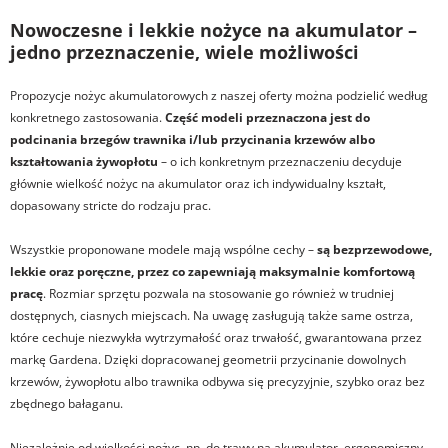
Nowoczesne i lekkie nożyce na akumulator –
jedno przeznaczenie, wiele możliwości
Propozycje nożyc akumulatorowych z naszej oferty można podzielić według
konkretnego zastosowania.
Część modeli przeznaczona jest do
podcinania brzegów trawnika i/lub przycinania krzewów albo
kształtowania żywopłotu
– o ich konkretnym przeznaczeniu decyduje
głównie wielkość nożyc na akumulator oraz ich indywidualny kształt,
dopasowany stricte do rodzaju prac.
Wszystkie proponowane modele mają wspólne cechy –
są bezprzewodowe,
lekkie oraz poręczne, przez co zapewniają maksymalnie komfortową
pracę
. Rozmiar sprzętu pozwala na stosowanie go również w trudniej
dostępnych, ciasnych miejscach. Na uwagę zasługują także same ostrza,
które cechuje niezwykła wytrzymałość oraz trwałość, gwarantowana przez
markę Gardena. Dzięki dopracowanej geometrii przycinanie dowolnych
krzewów, żywopłotu albo trawnika odbywa się precyzyjnie, szybko oraz bez
zbędnego bałaganu.
Niezależnie od wielkości nożyc, np. do trawy na akumulator, ergonomiczny