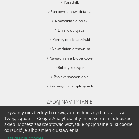
Poradnik
Sterowniki nawadniania
Nawadnianie boisk
Linia kroplująca
Pompy do deszczówki
Nawadnianie trawnika
Nawadnianie kropelkowe
Roboty koszące
Projekt nawadniania
Zestawy linii kroplujących
ZADAJ NAM PYTANIE
sklep@podlane.pl
Używamy niezbędnych rozwiązań technicznych oraz — za
Twoją zgodą — Google Analytics, aby mierzyć ruch i ulepszać
sklep. Możesz zaakceptować wszystkie opcjonalne pliki cookie,
sklep@podlane.pl
odrzucić je albo zmienić ustawienia.
Ustawienia cookies