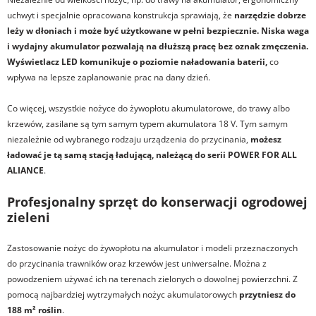
uchwyt i specjalnie opracowana konstrukcja sprawiają, że
narzędzie dobrze
leży w dłoniach i może być użytkowane w pełni bezpiecznie. Niska waga
i wydajny akumulator pozwalają na dłuższą pracę bez oznak zmęczenia.
Wyświetlacz LED komunikuje o poziomie naładowania baterii,
co
wpływa na lepsze zaplanowanie prac na dany dzień.
Co więcej, wszystkie nożyce do żywopłotu akumulatorowe, do trawy albo
krzewów, zasilane są tym samym typem akumulatora 18 V. Tym samym
niezależnie od wybranego rodzaju urządzenia do przycinania,
możesz
ładować je tą samą stacją ładującą, należącą do serii POWER FOR ALL
ALIANCE
.
Profesjonalny sprzęt do konserwacji ogrodowej
zieleni
Zastosowanie nożyc do żywopłotu na akumulator i modeli przeznaczonych
do przycinania trawników oraz krzewów jest uniwersalne. Można z
powodzeniem używać ich na terenach zielonych o dowolnej powierzchni. Z
pomocą najbardziej wytrzymałych nożyc akumulatorowych
przytniesz do
188 m² roślin
.