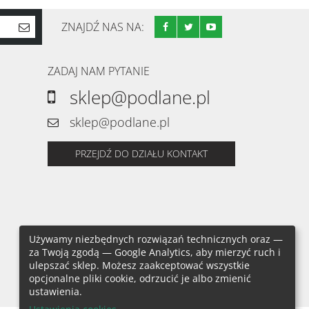
ZNAJDŹ NAS NA:
ZADAJ NAM PYTANIE
sklep@podlane.pl
sklep@podlane.pl
PRZEJDŹ DO DZIAŁU KONTAKT
Używamy niezbędnych rozwiązań technicznych oraz —
za Twoją zgodą — Google Analytics, aby mierzyć ruch i
ulepszać sklep. Możesz zaakceptować wszystkie
opcjonalne pliki cookie, odrzucić je albo zmienić
ustawienia.