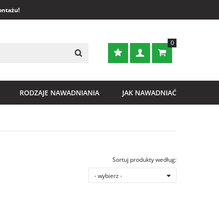
ontażu!
0
RODZAJE NAWADNIANIA
JAK NAWADNIAĆ
Sortuj produkty według:
- wybierz -
Nazwa Rosnąco
Nazwa Malejąco