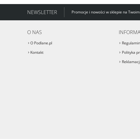
NEWSLETTER
Promocje i nowości w sklepie na Twoim
O NAS
INFORMA
O Podlane.pl
Regulami
Kontakt
Polityka p
Reklamacje