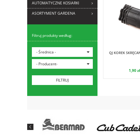
AUTOMATYCZNE KOSIARKI
ASORTYMENT GARDENA
Filtruj produkty według:
- Średnica -
QJ KOREK SKRĘCA
- Producent-
1,90 z
FILTRUJ