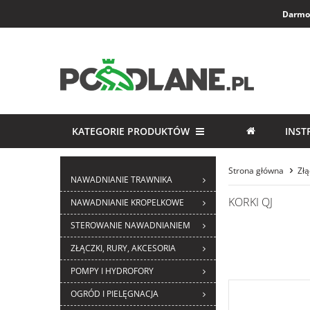
Darmow
KATEGORIE PRODUKTÓW
INST
Strona główna
Złą
NAWADNIANIE TRAWNIKA
KORKI QJ
NAWADNIANIE KROPELKOWE
STEROWANIE NAWADNIANIEM
ZŁĄCZKI, RURY, AKCESORIA
POMPY I HYDROFORY
OGRÓD I PIELĘGNACJA