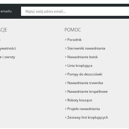
 emailu
CJE
POMOC
n
Poradnik
rywatności
Sterowniki nawadniania
 i zwroty
Nawadnianie boisk
Linia kroplująca
Pompy do deszczówki
Nawadnianie trawnika
Nawadnianie kropelkowe
Roboty koszące
Projekt nawadniania
Zestawy linii kroplujących