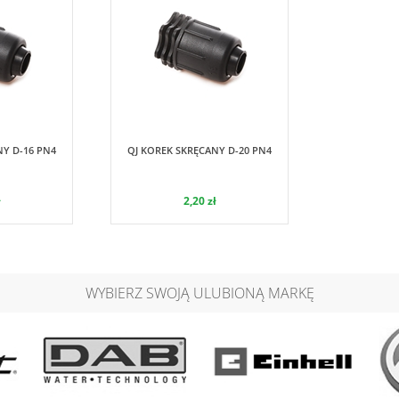
Irriga
Irritec
NY D-16 PN4
QJ KOREK SKRĘCANY D-20 PN4
ł
2,20 zł
WYBIERZ SWOJĄ ULUBIONĄ MARKĘ