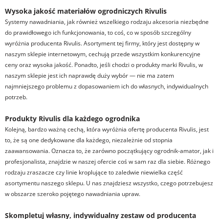
Wysoka jakość materiałów ogrodniczych Rivulis
Systemy nawadniania, jak również wszelkiego rodzaju akcesoria niezbędne
do prawidłowego ich funkcjonowania, to coś, co w sposób szczególny
wyróżnia producenta Rivulis. Asortyment tej firmy, który jest dostępny w
naszym sklepie internetowym, cechują przede wszystkim konkurencyjne
ceny oraz wysoka jakość. Ponadto, jeśli chodzi o produkty marki Rivulis, w
naszym sklepie jest ich naprawdę duży wybór — nie ma zatem
najmniejszego problemu z dopasowaniem ich do własnych, indywidualnych
potrzeb.
Produkty Rivulis dla każdego ogrodnika
Kolejną, bardzo ważną cechą, która wyróżnia ofertę producenta Rivulis, jest
to, że są one dedykowane dla każdego, niezależnie od stopnia
zaawansowania. Oznacza to, że zarówno początkujący ogrodnik-amator, jak i
profesjonalista, znajdzie w naszej ofercie coś w sam raz dla siebie. Różnego
rodzaju zraszacze czy linie kroplujące to zaledwie niewielka część
asortymentu naszego sklepu. U nas znajdziesz wszystko, czego potrzebujesz
w obszarze szeroko pojętego nawadniania upraw.
Skompletuj własny, indywidualny zestaw od producenta