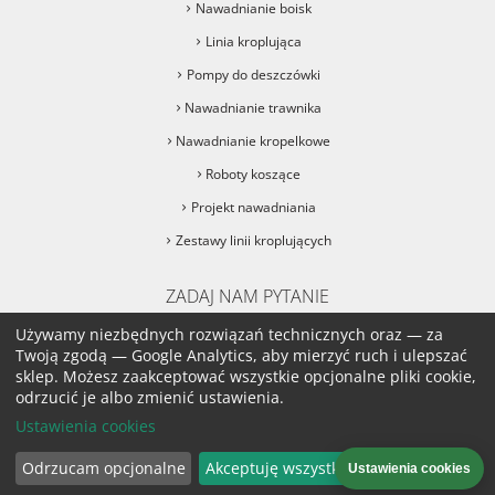
Nawadnianie boisk
Linia kroplująca
Pompy do deszczówki
Nawadnianie trawnika
Nawadnianie kropelkowe
Roboty koszące
Projekt nawadniania
Zestawy linii kroplujących
ZADAJ NAM PYTANIE
sklep@podlane.pl
Używamy niezbędnych rozwiązań technicznych oraz — za
Twoją zgodą — Google Analytics, aby mierzyć ruch i ulepszać
sklep. Możesz zaakceptować wszystkie opcjonalne pliki cookie,
sklep@podlane.pl
odrzucić je albo zmienić ustawienia.
Ustawienia cookies
PRZEJDŹ DO DZIAŁU KONTAKT
Odrzucam opcjonalne
Akceptuję wszystkie
Ustawienia cookies
Projekt i wykonanie: sklepy internetowe GOshop