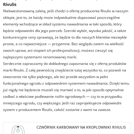
Rivulis
Niekwestionowaną zaletą, jeśli chodzi o ofertę producenta Rivulis w naszym
sklepie, jest to, że każdy może indywidualnie dopasować poszczególne
elementy wchodzące w skład systemu nawadniania w taki sposób, który
będzie odpowiedni dla jego potrzeb. Szeroki wybór, wysoka jakość, a także
konkurencyjne ceny sprawiają, że będzie to dla naszych klientów niezwykle
proste, a co najważniejsze — przyjemne. Bez względu zatem na wielkość
swoich upraw, ani stopień ich profesjonalizacji, możesz cieszyć się
najlepszymi systemami renomowanej marki.
Serdecznie zapraszamy do dokładnego zapoznania się z ofertą produktów
marki Rivulis. Z całą pewnością znajdziecie tutaj wszystko to, co pozwoli na
stworzenie nie tylko pięknego, ale też przede wszystkim w pełni
funkcjonalnego ogrodu z odpowiednim systemem nawadniania. Dzięki temu
już nigdy nie będziecie musieli się martwić o to, w jaki sposób optymalnie
zadbać o właściwe podlewanie roślin ogrodowych — czy to w przypadku
mniejszego ogrodu, czy większego. Jeśli raz zaprojektujecie odpowiedni
system z producentem Rivulis, całość zostanie z wami na zawsze.
CZWÓRNIK KARBOWANY NA KROPLOWNIKI RIVULIS