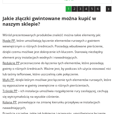
1
2
3
4
5
6
Jakie złączki gwintowane można kupić w
naszym sklepie?
Wśród prezentowanych produktów znaleźć można takie elementy jak:
Nyple PP
, które umożliwiają łączenie elementów rurowych z gwintem
wewnętrznym o różnych średnicach. Posiadają wbudowane pierścienie,
dzięki czemu możliwe jest dokręcenie ich kluczem. Stanowią niezbędny
element przy instalacjach wodnych i nawadniających.
Redukcje PP
przeznaczone do łączenia tych elementów, które posiadają
gwinty o różnych średnicach. Ważne jest, by podczas ich użycia stosować nici
lub taśmy teflonowe, które uszczelnią całe połączenie.
Mufy PP
, dzięki którym możliwe jest łączenie tych elementów rurowych, które
są wyposażone w gwinty zewnętrzne o różnych pierścieniach,
Trójniki PP
– ich instalacja umożliwia rozgałęzienie rury zasilającej, cechują
się wytrzymałością na wysokie ciśnienie.
Kolana PP
, pozwalające na zmianę kierunku przepływu w instalacjach
nawadniających,
Przejścia szczelne
, takie jak kołnierze i przepusty, umożliwiające łączenie