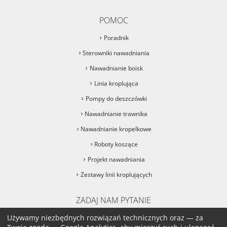
POMOC
Poradnik
Sterowniki nawadniania
Nawadnianie boisk
Linia kroplująca
Pompy do deszczówki
Nawadnianie trawnika
Nawadnianie kropelkowe
Roboty koszące
Projekt nawadniania
Zestawy linii kroplujących
ZADAJ NAM PYTANIE
sklep@podlane.pl
Używamy niezbędnych rozwiązań technicznych oraz — za