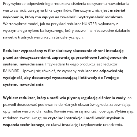
Przy wyborze odpowiedniego reduktora ciśnienia do systemu nawadniania
warto zwrócić uwagę na kilka czynników. Pierwszym z nich jest
materiał
wykonania, który ma wpływ na trwałość i wytrzymałość reduktora
.
Warto wybrać model, jak na przykład reduktor HUNTER, wykonany z
wytrzymałego nylonu balistycznego, który pozwoli na niezawodne działanie
nawet w trudnych warunkach atmosferycznych.
Reduktor wyposażony w filtr siatkowy skutecznie chroni instalację
przed zanieczyszczeniami, zapewniając prawidłowe funkcjonowanie
systemu nawadniania
.
Przykładem takiego produktu jest reduktor
RAINBIRD. Upewnij się również, że wybrany reduktor ma
odpowiednią
wydajność, aby dostarczyć wystarczającą ilość wody do Twojego
systemu nawadniania
.
Wybierz reduktor, który umożliwia płynną regulację ciśnienia wody
, co
pozwoli dostosować podlewanie do różnych obszarów ogrodu, zapewniając
optymalne warunki dla roślin. Równie ważne są montaż i obsługa. Wybierając
reduktor, zwróć uwagę na
czytelne instrukcje i możliwość uzyskania
wsparcia technicznego
, co ułatwi instalację i użytkowanie urządzenia.