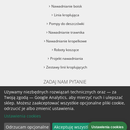
Nawadnianie boisk
Linia kroplująca
Pompy do deszczówki
Nawadnianie trawnika
Nawadnianie kropelkowe
Roboty koszące
Projekt nawadniania
Zestawy linii kroplujących
ZADAJ NAM PYTANIE
sklep@podlane.pl
Używamy niezbędnych rozwiązań technicznych oraz — za
Twoją zgodą — Google Analytics, aby mierzyć ruch i ulepszać
sklep. Możesz zaakceptować wszystkie opcjonalne pliki cookie,
sklep@podlane.pl
odrzucić je albo zmienić ustawienia.
Ustawienia cookies
PRZEJDŹ DO DZIAŁU KONTAKT
Odrzucam opcjonalne
Akceptuję wszystkie
Ustawienia cookies