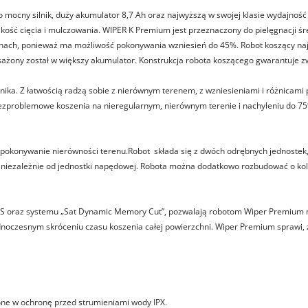
mocny silnik, duży akumulator 8,7 Ah oraz najwyższą w swojej klasie wydajność
kość cięcia i mulczowania. WIPER K Premium jest przeznaczony do pielęgnacji ś
renach, ponieważ ma możliwość pokonywania wzniesień do 45%. Robot koszący na
sażony został w większy akumulator. Konstrukcja robota koszącego gwarantuje
ika. Z łatwością radzą sobie z nierównym terenem, z wzniesieniami i różnicami
bezproblemowe koszenia na nieregularnym, nierównym terenie i nachyleniu do 7
 pokonywanie nierówności terenu.Robot składa się z dwóch odrębnych jednostek,
, niezależnie od jednostki napędowej. Robota można dodatkowo rozbudować o kole
 oraz systemu „Sat Dynamic Memory Cut”, pozwalają robotom Wiper Premium na
oczesnym skróceniu czasu koszenia całej powierzchni. Wiper Premium sprawi, ż
ne w ochronę przed strumieniami wody IPX.