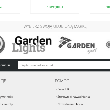
zł
13899,00 zł
10
WYBIERZ SWOJĄ ULUBIONĄ MARKĘ
 emailu
CJE
POMOC
n
Poradnik
rywatności
Sterowniki nawadniania
 i zwroty
Nawadnianie boisk