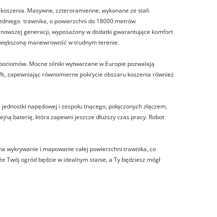
 koszenia. Masywne, czteroramienne, wykonane ze stali
redniego trawnika, o powierzchni do 18000 metrów
jnowszej generacji, wyposażony w dodatki gwarantujące komfort
 zwiększoną manewrowość w trudnym terenie.
 poziomów. Mocne silniki wytwarzane w Europie pozwalają
5%, zapewniając równomierne pokrycie obszaru koszenia również
 jednostki napędowej i zespołu tnącego, połączonych złączem,
jną baterię, która zapewni jeszcze dłuższy czas pracy. Robot
 wykrywanie i mapowanie całej powierzchni trawnika, co
e Twój ogród będzie w idealnym stanie, a Ty będziesz mógł