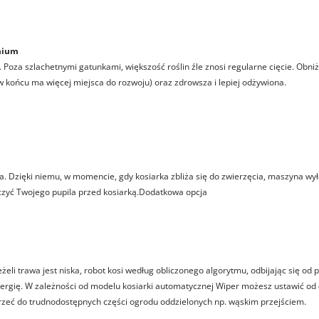
mium
oza szlachetnymi gatunkami, większość roślin źle znosi regularne cięcie. Obniża 
(w końcu ma więcej miejsca do rozwoju) oraz zdrowsza i lepiej odżywiona.
a. Dzięki niemu, w momencie, gdy kosiarka zbliża się do zwierzęcia, maszyna wył
czyć Twojego pupila przed kosiarką.Dodatkowa opcja
li trawa jest niska, robot kosi według obliczonego algorytmu, odbijając się od pę
 energię. W zależności od modelu kosiarki automatycznej Wiper możesz ustawić od
rzeć do trudnodostępnych części ogrodu oddzielonych np. wąskim przejściem.