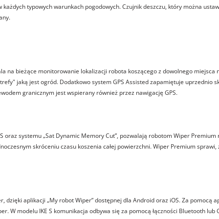
każdych typowych warunkach pogodowych. Czujnik deszczu, który można ustawić
any.
a na bieżące monitorowanie lokalizacji robota koszącego z dowolnego miejsca 
strefy" jaką jest ogród. Dodatkowo system GPS Assisted zapamiętuje uprzednio
zewodem granicznym jest wspierany również przez nawigację GPS.
 oraz systemu „Sat Dynamic Memory Cut”, pozwalają robotom Wiper Premium na
oczesnym skróceniu czasu koszenia całej powierzchni. Wiper Premium sprawi, ż
, dzięki aplikacji „My robot Wiper” dostępnej dla Android oraz iOS. Za pomocą ap
er. W modelu IKE S komunikacja odbywa się za pomocą łączności Bluetooth lub 