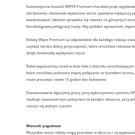
Automatyczne kosiarki WIPER Premium charakteryzuje wyjątkowo 
nierdzewnej i doskonale wyważone ostrze zapewnia najwyższą ja
kwadratowych. Idealnie sprawdza się również na górzystych te
bezobsługowej pielęgnacji trawy. Aby podołać wyzwaniom, wypo
Roboty Wiper Premium są odpowiednie dla każdego rodzaju trawn
uzyskać bardzo dobrą przyczepność, która umożliwia robotowi 
dzięki doskonałej wydajności cięcia.
Robot wyposażony został w duże koła o bieżniku umożliwiającym
które umożliwia jednostce tnącej podążanie za kształtem terenu
może pracować nawet 10 godzin bez ładowania.
Zaawansowane algorytmy pracy, przy wykorzystaniu systemu GPS
skutkuje równomiernym pokryciem na każdym obszarze, przy jedn
cieszyć się wolnym czasem.
Warunki pogodowe
Wszystkie nasze roboty mogą pracować w deszczu i są wyposażo