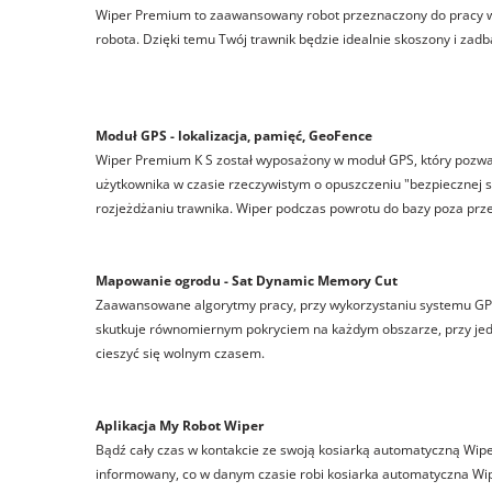
Wiper Premium to zaawansowany robot przeznaczony do pracy w 
robota. Dzięki temu Twój trawnik będzie idealnie skoszony i zadb
Moduł GPS - lokalizacja, pamięć, GeoFence
Wiper Premium K S został wyposażony w moduł GPS, który pozwal
użytkownika w czasie rzeczywistym o opuszczeniu "bezpiecznej 
rozjeżdżaniu trawnika. Wiper podczas powrotu do bazy poza pr
Mapowanie ogrodu - Sat Dynamic Memory Cut
Zaawansowane algorytmy pracy, przy wykorzystaniu systemu GPS
skutkuje równomiernym pokryciem na każdym obszarze, przy jedn
cieszyć się wolnym czasem.
Aplikacja My Robot Wiper
Bądź cały czas w kontakcie ze swoją kosiarką automatyczną Wiper
informowany, co w danym czasie robi kosiarka automatyczna Wip