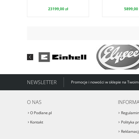
23199,00 zł
5899,00 
NEWSLETTER
Promocje i nowości w sklepie na Twoim
O NAS
INFORMA
O Podlane.pl
Regulami
Kontakt
Polityka p
Reklamacje