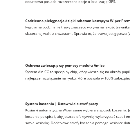
dodatkowo posiada rozszerzone opcje o lokalizację GPS.
Codzienna pielęgnacja dzięki robotom koszącym Wiper Pre
Regularne podcinanie trawy znacząco wpływa na jakość trawnika. P
skutecznej walki z chwastami. Sprawia to, że trawa jest gęstsza 
Ochrona zwierząt przy pomocy modułu Amico
System AMICO to specjalny chip, który wiesza się na obroży pupil
najlepsze rozwiązanie na rynku, które pozwala w 100% zabezpie
System koszenia | Ustaw wiele stref pracy
Kosiarki automatyczne Wiper same wybierają sposób koszenia. Jeże
koszenie po spirali, aby jeszcze efektywniej wykorzystać czas i
swoją kosiarkę. Dodatkowe strefy koszenia pomogą kosiarce dot