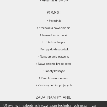
Reklamacje i zwroty
POMOC
Poradnik
Sterowniki nawadniania
Nawadnianie boisk
Linia kroplująca
Pompy do deszczówki
Nawadnianie trawnika
Nawadnianie kropelkowe
Roboty koszące
Projekt nawadniania
Zestawy linii kroplujących
ZADAJ NAM PYTANIE
sklep@podlane.pl
Używamy niezbędnych rozwiązań technicznych oraz — za