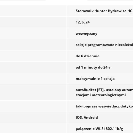
Sterownik Hunter Hydrawise HC1
12, 6, 24
wewnętrzny
sekcje programowane niezależn
do 6 dziennie
od 1 minuty do 24h
maksymalnie 1 sekcja
autoBudżet [ET]- ustalany auto
stacjami meteorologicznymi
tak- poprzez wyświetlacz dotyk
IOS, Android
połączenie Wi-Fi 802.11b/g