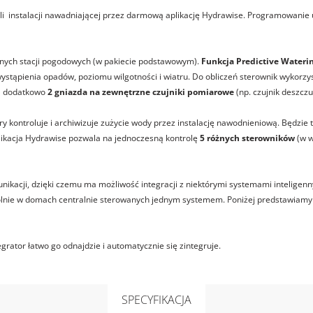
li instalacji nawadniającej przez darmową aplikację Hydrawise. Programowani
nych stacji pogodowych (w pakiecie podstawowym).
Funkcja Predictive Wateri
tąpienia opadów, poziomu wilgotności i wiatru. Do obliczeń sterownik wykorzyst
da dodatkowo
2 gniazda na zewnętrzne czujniki pomiarowe
(np. czujnik deszczu 
óry kontroluje i archiwizuje zużycie wody przez instalację nawodnieniową. Będzi
ikacja Hydrawise pozwala na jednoczesną kontrolę
5 różnych sterowników
(w w
nikacji, dzięki czemu ma możliwość integracji z niektórymi systemami inteligenn
lnie w domach centralnie sterowanych jednym systemem. Poniżej predstawiamy 
grator łatwo go odnajdzie i automatycznie się zintegruje.
SPECYFIKACJA